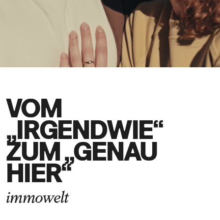
DE
EN
VOM
„IRGENDWIE“
ZUM „GENAU
HIER“
immowelt